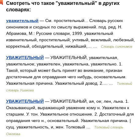
Смотреть что такое "уважительный" в других
словарях:
уважительный
— См. простительный... Словарь русских
синонимов и сходных по смыслу выражений. под. ред. Н.
Абрамова, М.: Русские словари, 1999. уважительный
извинительный, простительный; учтивый, вежливый, любезный,
корректный, обходительный, нижайший,… …
Словарь синонимов
УВАЖИТЕЛЬНЫЙ
— УВАЖИТЕЛЬНЫЙ, уважительная,
уважительное; уважителен, уважительна, уважительно. 1.
Такой, который может быть принят во внимание, признан
достаточным для оправдания чего нибудь, основательным.
Уважительная причина. Уважительный довод. 2.… …
Толковый
словарь Ушакова
УВАЖИТЕЛЬНЫЙ
— УВАЖИТЕЛЬНЫЙ, ая, ое; лен, льна. 1.
Оказывающий, выражающий уважение кому н. Уважителен к
старшим. У. тон. Уважительное отношение. 2. Достаточный для
оправдания чего н., основательный. Уважительная причина. |
сущ. уважительность, и, жен. Толковый …
Толковый словарь
Ожегова