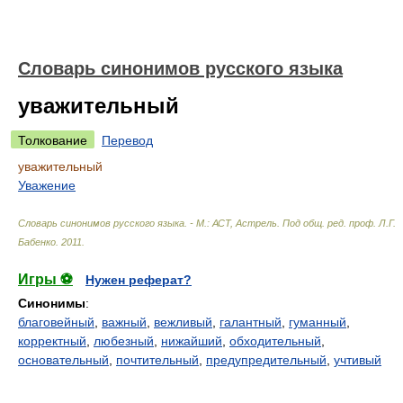
Словарь синонимов русского языка
уважительный
Толкование
Перевод
уважительный
Уважение
Словарь синонимов русского языка. - М.: АСТ, Астрель
.
Под общ. ред. проф. Л.Г.
Бабенко
.
2011
.
Игры ⚽
Нужен реферат?
Синонимы
:
благовейный
,
важный
,
вежливый
,
галантный
,
гуманный
,
корректный
,
любезный
,
нижайший
,
обходительный
,
основательный
,
почтительный
,
предупредительный
,
учтивый