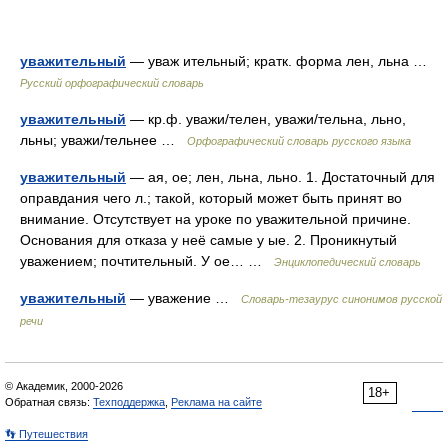
уважительный
— уваж ительный; кратк. форма лен, льна …
Русский орфографический словарь
уважительный
— кр.ф. уважи/телен, уважи/тельна, льно,
льны; уважи/тельнее …
Орфографический словарь русского языка
уважительный
— ая, ое; лен, льна, льно. 1. Достаточный для
оправдания чего л.; такой, который может быть принят во
внимание. Отсутствует на уроке по уважительной причине.
Основания для отказа у неё самые у ые. 2. Проникнутый
уважением; почтительный. У ое… …
Энциклопедический словарь
уважительный
— уважение …
Словарь-тезаурус синонимов русской
речи
© Академик, 2000-2026
18+
Обратная связь:
Техподдержка
,
Реклама на сайте
👣 Путешествия